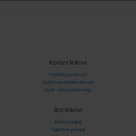
klimu
uzeti
za
grejanje?
Korisni linkovi
Politika privatnosti
Zaštita podataka ličnosti
Opšti uslovi poslovanja
Brzi linkovi
Klima uredjaji
Toplotne pumpe