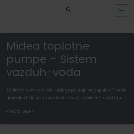
Pređi
na
MAI
sadržaj
MEN
Midea toplotne
pumpe – Sistem
vazduh-voda
Toplotne pumpe iz više razloga postaju najpopularniji način
grejanja i hladjenja kako kućnih tako i poslovnih objekata.
Midea
Pročitaj više »
toplotne
pumpe
–