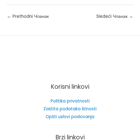
Post
←
Prethodni Чланак
Sledeći Чланак
→
navigation
Korisni linkovi
Politika privatnosti
Zaštita podataka ličnosti
Opšti uslovi poslovanja
Brzi linkovi