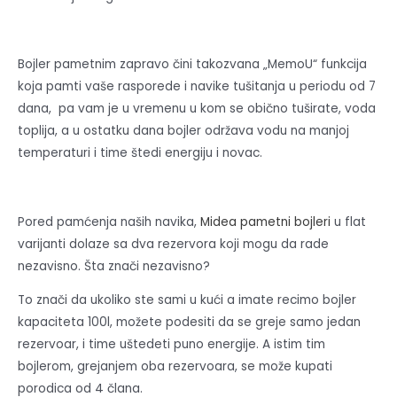
Bojler pametnim zapravo čini takozvana „MemoU“ funkcija
koja pamti vaše rasporede i navike tušitanja u periodu od 7
dana, pa vam je u vremenu u kom se obično tuširate, voda
toplija, a u ostatku dana bojler održava vodu na manjoj
temperaturi i time štedi energiju i novac.
Pored pamćenja naših navika,
Midea pametni bojleri
u flat
varijanti dolaze sa dva rezervora koji mogu da rade
nezavisno. Šta znači nezavisno?
To znači da ukoliko ste sami u kući a imate recimo bojler
kapaciteta 100l, možete podesiti da se greje samo jedan
rezervoar, i time uštedeti puno energije. A istim tim
bojlerom, grejanjem oba rezervoara, se može kupati
porodica od 4 člana.