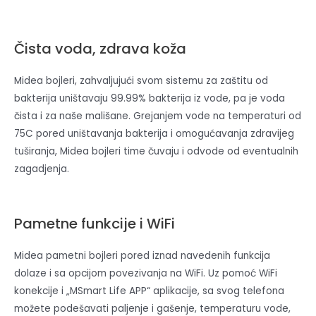
Čista voda, zdrava koža
Midea bojleri, zahvaljujući svom sistemu za zaštitu od
bakterija uništavaju 99.99% bakterija iz vode, pa je voda
čista i za naše mališane. Grejanjem vode na temperaturi od
75C pored uništavanja bakterija i omogućavanja zdravijeg
tuširanja, Midea bojleri time čuvaju i odvode od eventualnih
zagadjenja.
Pametne funkcije i WiFi
Midea pametni bojleri pored iznad navedenih funkcija
dolaze i sa opcijom povezivanja na WiFi. Uz pomoć WiFi
konekcije i „MSmart Life APP“ aplikacije, sa svog telefona
možete podešavati paljenje i gašenje, temperaturu vode,