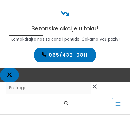
Sezonske akcije u toku!
Kontaktirajte nas za cene i ponude. Čekamo Vaš poziv!
065/432-0811
Pređi
Pretraga...
na
sadržaj
MAI
MEN