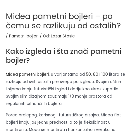
Midea pametni bojleri – po
čemu se razlikuju od ostalih?
/
Pametni bojleri
/ Od:
Lazar Stosic
Kako izgleda i šta znači pametni
bojler?
Midea pametni bojleri
, u varijantama od
50
,
80
i
100
litara se
razlikuju od svih ostalih pre svega po izgledu. Svojim oštrim
linijama imaju futuristički izgled i dodju kao ukras kupatila.
Svojim slim dizajnom zauzimaju 1/3 manje prostora od
regularnih cilindričnih bojlera.
Pored prelepog, korisnog i futurističkog dizajna, Midea flat
bojleri imaju još jednu prednost, a to je fleksibilnost u
montiranju. Mogu se montirati i horizontalno i vertikalno.