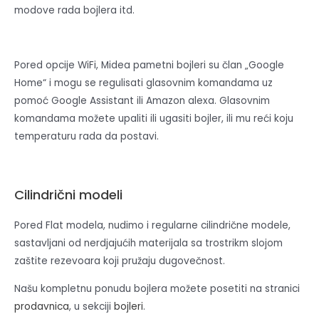
modove rada bojlera itd.
Pored opcije WiFi, Midea pametni bojleri su član „Google
Home“ i mogu se regulisati glasovnim komandama uz
pomoć Google Assistant ili Amazon alexa. Glasovnim
komandama možete upaliti ili ugasiti bojler, ili mu reći koju
temperaturu rada da postavi.
Cilindrični modeli
Pored Flat modela, nudimo i regularne cilindrične modele,
sastavljani od nerdjajućih materijala sa trostrikm slojom
zaštite rezevoara koji pružaju dugovečnost.
Našu kompletnu ponudu bojlera možete posetiti na stranici
prodavnica
, u sekciji
bojleri
.