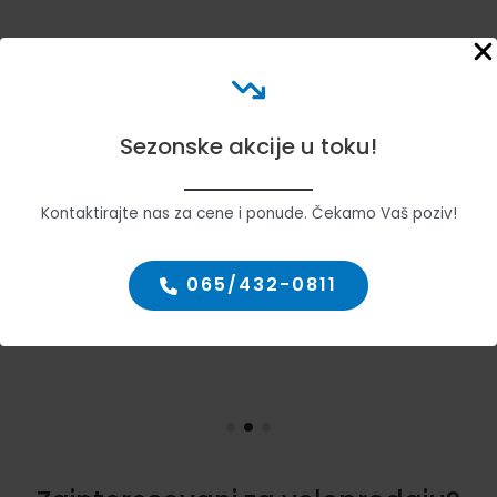
Sezonske akcije u toku!
Kontaktirajte nas za cene i ponude. Čekamo Vaš poziv!
065/432-0811