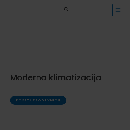
Pređi
na
MAI
sadržaj
MEN
Moderna klimatizacija
POSETI PRODAVNICU