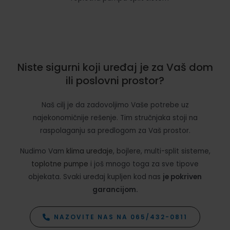
Niste sigurni koji uređaj je za Vaš dom
ili poslovni prostor?
Naš cilj je da zadovoljimo Vaše potrebe uz
najekonomičnije rešenje. Tim stručnjaka stoji na
raspolaganju sa predlogom za Vaš prostor.
Nudimo Vam
klima uređaje
, bojlere, multi-split sisteme,
toplotne pumpe
i još mnogo toga za sve tipove
objekata. Svaki uređaj kupljen kod nas
je pokriven
garancijom.
NAZOVITE NAS NA 065/432-0811