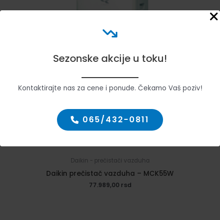
Sezonske akcije u toku!
Kontaktirajte nas za cene i ponude. Čekamo Vaš poziv!
065/432-0811
Daikin - prečistači vazduha
Daikin prečistač vazduha – MCK55W
77.989,00
rsd