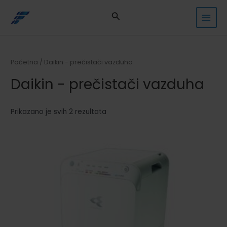
Pređi
na
MAI
sadržaj
MEN
Početna
/ Daikin - prečistači vazduha
Daikin - prečistači vazduha
Sorted
Prikazano je svih 2 rezultata
by
latest