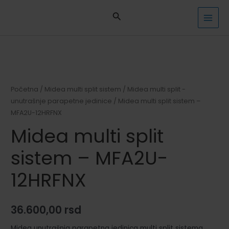
Pređi
na
MAI
sadržaj
MEN
Početna
/
Midea multi split sistem
/
Midea multi split -
unutrašnje parapetne jedinice
/ Midea multi split sistem –
MFA2U-12HRFNX
Midea multi split
sistem – MFA2U-
12HRFNX
36.600,00
rsd
Midea unutrašnja parapetna jedinica multi split sistema