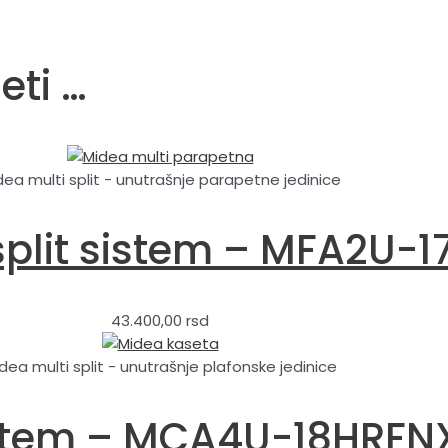
eti …
dea multi split - unutrašnje parapetne jedinice
split sistem – MFA2U-
43.400,00
rsd
dea multi split - unutrašnje plafonske jedinice
 sistem – MCA4U-18HR