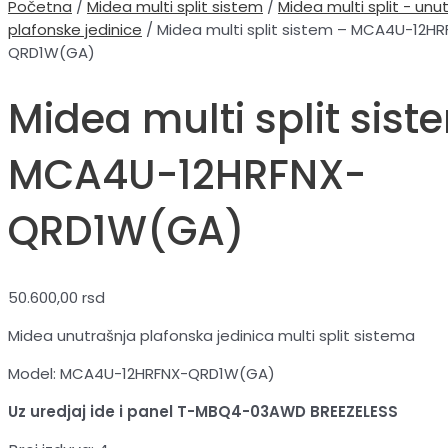
Početna
/
Midea multi split sistem
/
Midea multi split - unu
plafonske jedinice
/ Midea multi split sistem – MCA4U-12HR
QRD1W(GA)
Midea multi split sist
MCA4U-12HRFNX-
QRD1W(GA)
50.600,00
rsd
Midea unutrašnja plafonska jedinica multi split sistema
Model: MCA4U-12HRFNX-QRD1W(GA)
Uz uredjaj ide i panel T-MBQ4-03AWD BREEZELESS