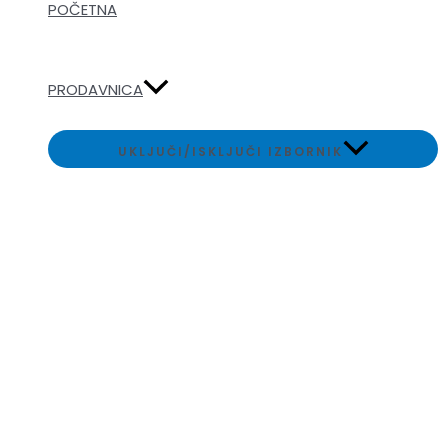
POČETNA
PRODAVNICA
UKLJUČI/ISKLJUČI IZBORNIK