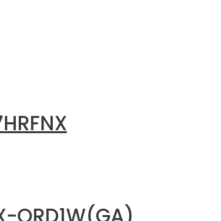
17HRFNX
FNX-QRD1W(GA)