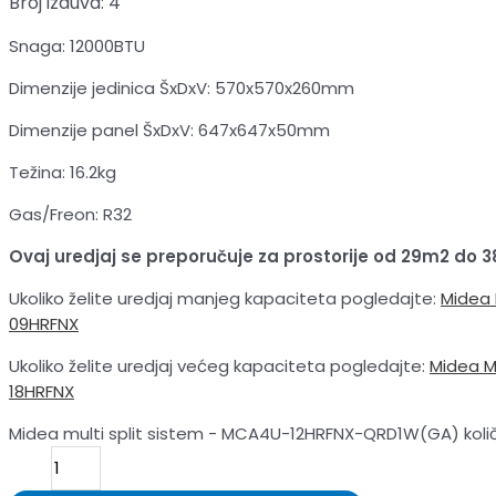
Broj izduva: 4
Snaga: 12000BTU
Dimenzije jedinica ŠxDxV: 570x570x260mm
Dimenzije panel ŠxDxV: 647x647x50mm
Težina: 16.2kg
Gas/Freon: R32
Ovaj uredjaj se preporučuje za prostorije od 29m2 do 
Ukoliko želite uredjaj manjeg kapaciteta pogledajte:
Midea
09HRFNX
Ukoliko želite uredjaj većeg kapaciteta pogledajte:
Midea 
18HRFNX
Midea multi split sistem - MCA4U-12HRFNX-QRD1W(GA) koli