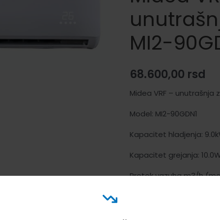
unutrašnj
MI2-90G
68.600,00
rsd
Midea VRF – unutrašnja z
Model: MI2-90GDN1
Kapacitet hladjenja: 9.0
Kapacitet grejanja: 10.0
Protok vazuha m3/h (max
Dimenzije jedinca ŠxVxD:
Težina jedinice: 17kg