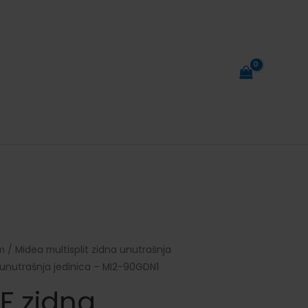
m
/
Midea multisplit zidna unutrašnja
unutrašnja jedinica – MI2-90GDN1
F zidna