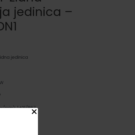
a jedinica –
DN1
idna jedinica
kW
W
/min): 1421/867
 1194x343x262