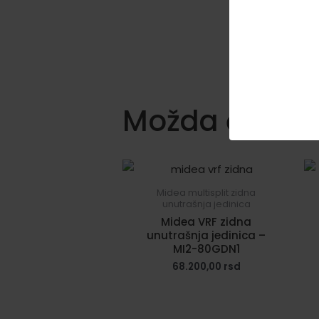
Možda će vam 
Midea multisplit zidna
unutrašnja jedinica
Midea VRF zidna
unutrašnja jedinica –
MI2-80GDN1
68.200,00
rsd