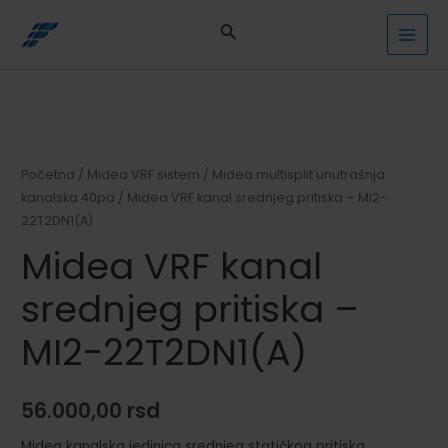
Pređi
na
MAI
sadržaj
MEN
Početna
/
Midea VRF sistem
/
Midea multisplit unutrašnja
kanalska 40pa
/ Midea VRF kanal srednjeg pritiska – MI2-
22T2DN1(A)
Midea VRF kanal
srednjeg pritiska –
MI2-22T2DN1(A)
56.000,00
rsd
Midea kanalska jedinica srednjeg statičkog pritiska