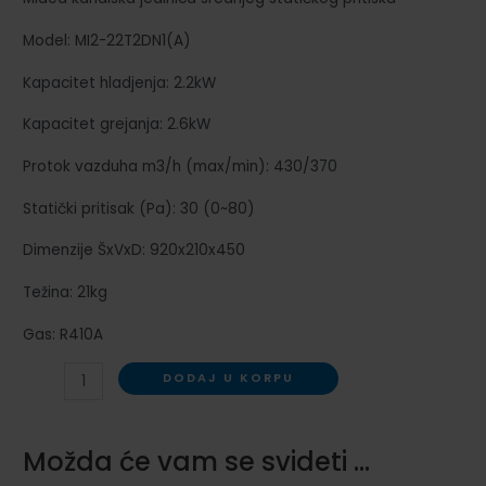
Model: MI2-22T2DN1(A)
Kapacitet hladjenja: 2.2kW
Kapacitet grejanja: 2.6kW
Protok vazduha m3/h (max/min): 430/370
Statički pritisak (Pa): 30 (0~80)
Dimenzije ŠxVxD: 920x210x450
Težina: 21kg
Gas: R410A
Midea
DODAJ U KORPU
VRF
kanal
Možda će vam se svideti …
srednjeg
pritiska