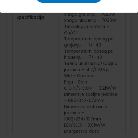
Protok vazduha –
1121/997/911 m3/h
Snaga grejanja – 7620W
Specifikacija
Snaga hlađenja – 7030W
Tehnologija motora –
On/Off
Temperaturni opseg pri
grejanju – -7/+43
Temperaturni opseg pri
hlađenju – -7/+43
Težina unutrašnja/spoljna
jedinica – 14,7/52,9kg
Wifi – Opciono
Boja – Bela
C.O.P./S.C.O.P. – 3,21W/W
Dimenzije spoljne jedinice
– 890x342x673mm
Dimenzije unutrašnje
jedinice –
1082x234x337mm
EER/SEER – 3,01W/W
Energetska klasa
hladjenja/grejanja –