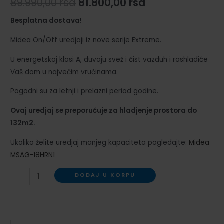
Originalna
Trenutna
89.990,00
rsd
81.800,00
rsd
cena
cena
Besplatna dostava!
je
je:
Midea On/Off uredjaji iz nove serije Extreme.
bila:
81.800,00 rsd.
U energetskoj klasi A, duvaju svež i čist vazduh i rashladiće
Vaš dom u najvećim vrućinama.
89.990,00 rsd.
Pogodni su za letnji i prelazni period godine.
Ovaj uredjaj se preporučuje za hladjenje prostora do
132m2.
Ukoliko želite uredjaj manjeg kapaciteta pogledajte:
Midea
MSAG-18HRN1
Midea
DODAJ U KORPU
On/Off
klima
uredjaj
serije