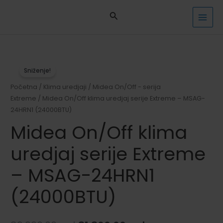
Pređi
na
MAI
sadržaj
MEN
Sniženje!
Početna
/
Klima uredjaji
/
Midea On/Off - serija
Extreme
/ Midea On/Off klima uredjaj serije Extreme – MSAG-
24HRN1 (24000BTU)
Midea On/Off klima
uredjaj serije Extreme
– MSAG-24HRN1
(24000BTU)