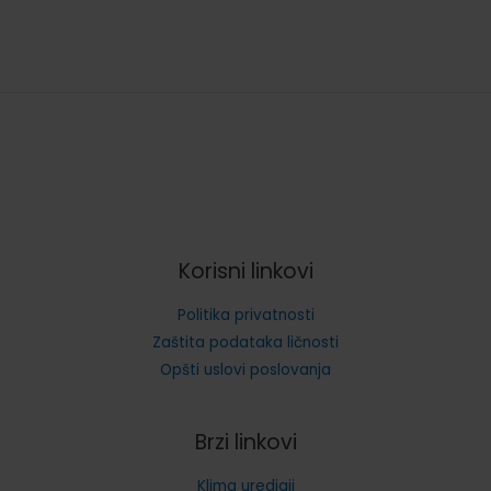
A++/dogrevanje
Garancija – 5 godina
Korisni linkovi
Politika privatnosti
Zaštita podataka ličnosti
Opšti uslovi poslovanja
Brzi linkovi
Klima uredjaji