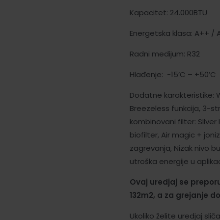
Kapacitet: 24.000BTU
Energetska klasa: A++ / 
Radni medijum: R32
Hlađenje: -15’C – +50’C 
Dodatne karakteristike: 
Breezeless funkcija, 3-str
kombinovani filter: SIlver I
biofilter, Air magic + joni
zagrevanja, Nizak nivo bu
utroška energije u aplikaci
Ovaj uredjaj se prepor
132m2, a za grejanje d
Ukoliko želite uredjaj sl