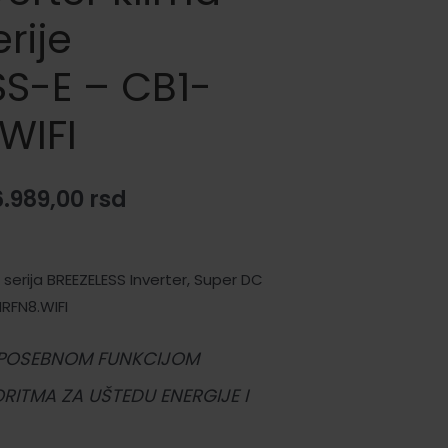
rije
SS-E – CB1-
WIFI
iginalna
Trenutna
6.989,00
rsd
ena
cena
je:
, serija BREEZELESS Inverter, Super DC
RFN8.WIFI
la:
96.989,00 rsd.
3.990,00 rsd.
 POSEBNOM FUNKCIJOM
RITMA ZA UŠTEDU ENERGIJE I