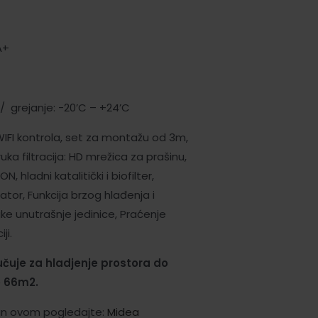
A+
/ grejanje: -20’C – +24’C
WIFI kontrola, set za montažu od 3m,
uka filtracija: HD mrežica za prašinu,
ON, hladni katalitički i biofilter,
zator, Funkcija brzog hlađenja i
ke unutrašnje jedinice, Praćenje
ji.
učuje za hladjenje prostora do
o 66m2.
ičan ovom pogledajte:
Midea