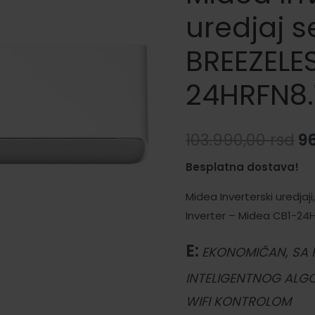
uredjaj se
BREEZELE
24HRFN8.
Or
103.990,00
rsd
9
c
Besplatna dostava!
je
Midea Inverterski uredjaji
Inverter – Midea CB1-24H
bi
E:
10
EKONOMIČAN, SA
INTELIGENTNOG ALGO
WIFI KONTROLOM