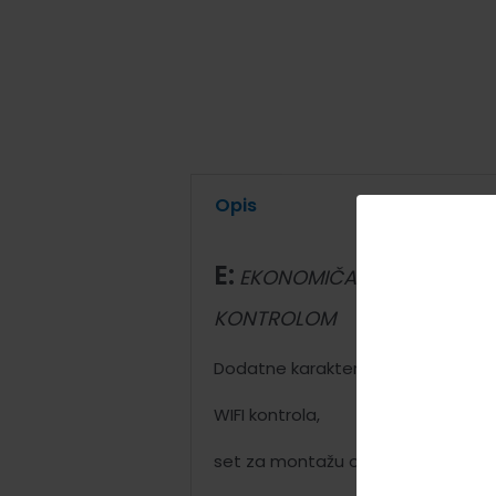
Opis
E:
EKONOMIČAN, SA POSEBNOM
KONTROLOM
Dodatne karakteristike:
WIFI kontrola,
set za montažu od 3m,