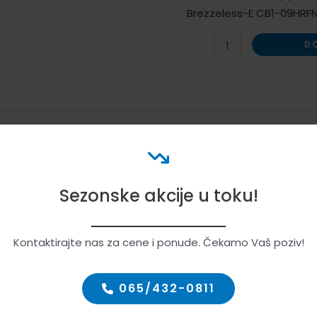
Brezzeless-E CB1-09HRFN
Midea
D
Inverter
klima
uredjaj
serije
BREEZELESS-
E
 FUNKCIJOM INTELIGENTNOG ALGORITMA ZA UŠTEDU
-
Sezonske akcije u toku!
CB1-
24HRFN8.WIFI
količina
Kontaktirajte nas za cene i ponude. Čekamo Vaš poziv!
065/432-0811