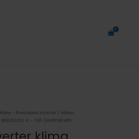
Midea - Breezeless Inverter
/ Midea
je BREEZELESS-E – CB1-24HRFN8.WIFI
erter klima