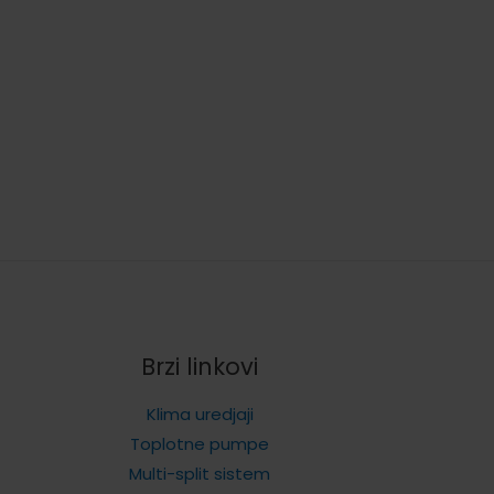
cena
je:
53.989,00 rsd.
.
Brzi linkovi
Klima uredjaji
Toplotne pumpe
Multi-split sistem