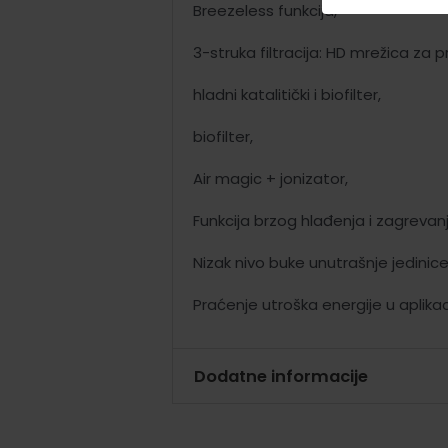
Breezeless funkcija,
3-struka filtracija: HD mrežica za pr
hladni katalitički i biofilter,
biofilter,
Air magic + jonizator,
Funkcija brzog hlađenja i zagrevanj
Nizak nivo buke unutrašnje jedinice
Praćenje utroška energije u aplikaci
Dodatne informacije
Gas – R32