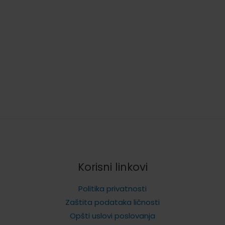
 5 godina
cena
cena
cena
je
je:
je
bila:
87.989,00 rsd.
bila:
89.990,00 rsd.
55.990,00 rsd
 rsd.
Korisni linkovi
Politika privatnosti
Zaštita podataka ličnosti
Opšti uslovi poslovanja