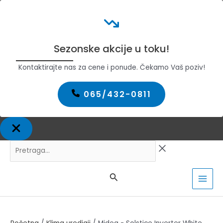
Sezonske akcije u toku!
Kontaktirajte nas za cene i ponude. Čekamo Vaš poziv!
065/432-0811
Pređi
Pretraga...
na
sadržaj
MAI
MEN