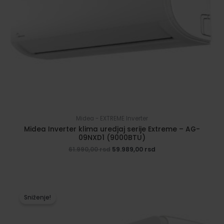
Midea - EXTREME Inverter
Midea Inverter klima uredjaj serije Extreme – AG-
09NXD1 (9000BTU)
Originalna
Trenutna
61.990,00
rsd
59.989,00
rsd
cena
cena
je
je:
bila:
59.989,00 rsd.
61.990,00 rsd.
Sniženje!