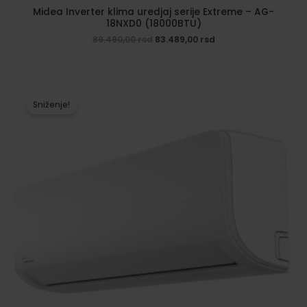
Midea Inverter klima uredjaj serije Extreme – AG-
18NXD0 (18000BTU)
Originalna
Trenutna
89.490,00
rsd
83.489,00
rsd
cena
cena
je
je:
bila:
83.489,00 rsd.
89.490,00 rsd.
Sniženje!