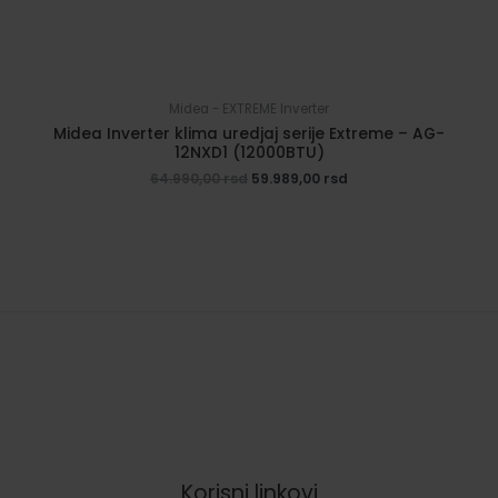
Midea - EXTREME Inverter
Midea Inverter klima uredjaj serije Extreme – AG-
12NXD1 (12000BTU)
Originalna
Trenutna
64.990,00
rsd
59.989,00
rsd
cena
cena
je
je:
bila:
59.989,00 rsd.
64.990,00 rsd.
Korisni linkovi