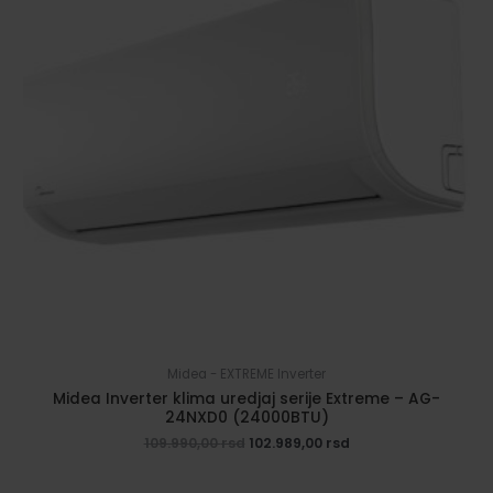
Midea - EXTREME Inverter
Midea Inverter klima uredjaj serije Extreme – AG-
24NXD0 (24000BTU)
Originalna
Trenutna
109.990,00
rsd
102.989,00
rsd
cena
cena
je
je: