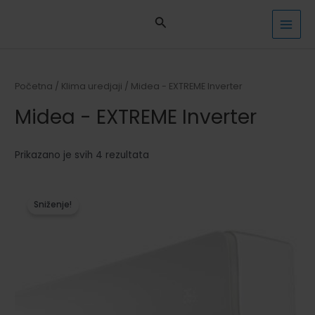
Pređi
na
MAI
sadržaj
MEN
Početna
/
Klima uredjaji
/ Midea - EXTREME Inverter
Midea - EXTREME Inverter
Sorted
Prikazano je svih 4 rezultata
by
latest
Sniženje!