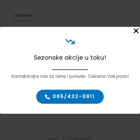
bila:
102.989,00 rsd.
109.990,00 rsd.
Sniženje!
Sezonske akcije u toku!
Kontaktirajte nas za cene i ponude. Čekamo Vaš poziv!
065/432-0811
Midea - EXTREME Inverter